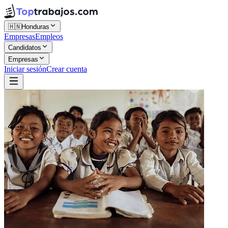
🇭🇳
Honduras
Empresas
Empleos
Candidatos
Empresas
Iniciar sesión
Crear cuenta