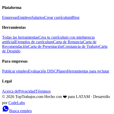
Plataforma
Empresas
Empleos
Salarios
Crear currículum
Blog
Herramientas
Todas las herramientas
Crea tu currículum con inteligencia
artificial
Ejemplos de currículum
Carta de Renuncia
Carta de
Recomendación
Carta de Presentación
Constancia de Trabajo
Carta
de Despido
Para empresas
Publicar empleo
Evaluación DISC
Planes
Herramientas para reclutar
Legal
Acerca de
Privacidad
Términos
© 2026 TopTrabajos.com
Hecho con ❤️ para LATAM · Desarrollo
por
CodeLabs
Busca empleo