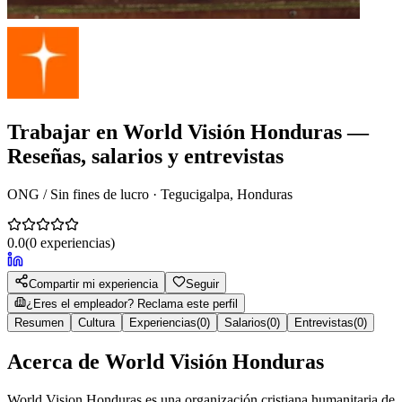
Trabajar en
World Visión Honduras
—
Reseñas, salarios y entrevistas
ONG / Sin fines de lucro · Tegucigalpa, Honduras
0.0
(
0
experiencias)
Compartir mi experiencia
Seguir
¿Eres el empleador? Reclama este perfil
Resumen
Cultura
Experiencias
(
0
)
Salarios
(
0
)
Entrevistas
(
0
)
Acerca de
World Visión Honduras
World Vision Honduras es una organización cristiana humanitaria de