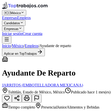
🇲🇽
México
Empresas
Empleos
Candidatos
Empresas
Iniciar sesión
Crear cuenta
Inicio
/
México
/
Empleos
/
Ayudante de reparto
Aplicar en TopTrabajos
Ayudante De Reparto
JARRITOS (EMBOTELLADORA MEXICANA)
Tultitlán, Estado de México, México
Publicado hace 1 mes(es)
Tiempo completo
Presencial
Junior
Alimentos y Bebidas