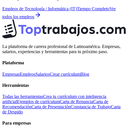
Empleos de
Tecnología / Informática (IT)
Tiempo Completo
Ver
todos los empleos
La plataforma de carrera profesional de Latinoamérica. Empresas,
salarios, experiencias y herramientas para tu próximo paso.
Plataforma
Empresas
Empleos
Salarios
Crear currículum
Blog
Herramientas
Todas las herramientas
Crea tu currículum con inteligencia
artificial
Ejemplos de currículum
Carta de Renuncia
Carta de
Recomendación
Carta de Presentación
Constancia de Trabajo
Carta
de Despido
Para empresas