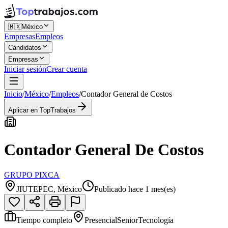
🇲🇽
México
Empresas
Empleos
Candidatos
Empresas
Iniciar sesión
Crear cuenta
Inicio
/
México
/
Empleos
/
Contador General de Costos
Aplicar en TopTrabajos
Contador General De Costos
GRUPO PIXCA
JIUTEPEC, México
Publicado hace 1 mes(es)
Tiempo completo
Presencial
Senior
Tecnología