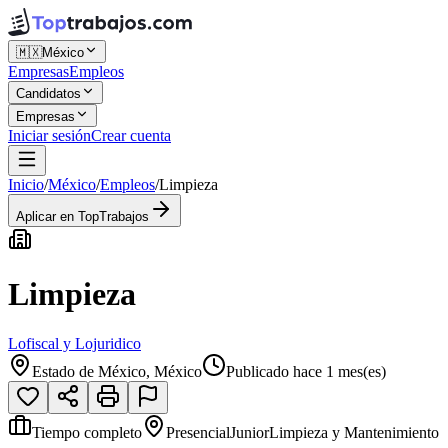
🇲🇽
México
Empresas
Empleos
Candidatos
Empresas
Iniciar sesión
Crear cuenta
Inicio
/
México
/
Empleos
/
Limpieza
Aplicar en TopTrabajos
Limpieza
Lofiscal y Lojuridico
Estado de México, México
Publicado hace 1 mes(es)
Tiempo completo
Presencial
Junior
Limpieza y Mantenimiento