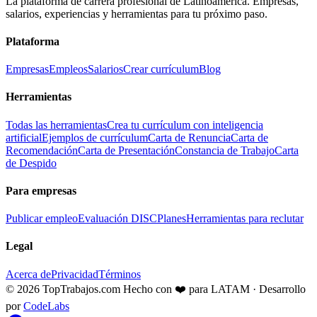
La plataforma de carrera profesional de Latinoamérica. Empresas,
salarios, experiencias y herramientas para tu próximo paso.
Plataforma
Empresas
Empleos
Salarios
Crear currículum
Blog
Herramientas
Todas las herramientas
Crea tu currículum con inteligencia
artificial
Ejemplos de currículum
Carta de Renuncia
Carta de
Recomendación
Carta de Presentación
Constancia de Trabajo
Carta
de Despido
Para empresas
Publicar empleo
Evaluación DISC
Planes
Herramientas para reclutar
Legal
Acerca de
Privacidad
Términos
© 2026 TopTrabajos.com
Hecho con ❤️ para LATAM · Desarrollo
por
CodeLabs