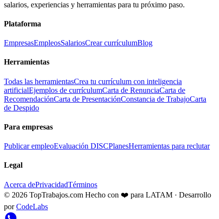
salarios, experiencias y herramientas para tu próximo paso.
Plataforma
Empresas
Empleos
Salarios
Crear currículum
Blog
Herramientas
Todas las herramientas
Crea tu currículum con inteligencia
artificial
Ejemplos de currículum
Carta de Renuncia
Carta de
Recomendación
Carta de Presentación
Constancia de Trabajo
Carta
de Despido
Para empresas
Publicar empleo
Evaluación DISC
Planes
Herramientas para reclutar
Legal
Acerca de
Privacidad
Términos
© 2026 TopTrabajos.com
Hecho con ❤️ para LATAM · Desarrollo
por
CodeLabs