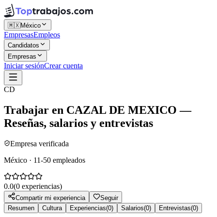
🇲🇽
México
Empresas
Empleos
Candidatos
Empresas
Iniciar sesión
Crear cuenta
CD
Trabajar en
CAZAL DE MEXICO
—
Reseñas, salarios y entrevistas
Empresa verificada
México · 11-50 empleados
0.0
(
0
experiencias)
Compartir mi experiencia
Seguir
Resumen
Cultura
Experiencias
(
0
)
Salarios
(
0
)
Entrevistas
(
0
)