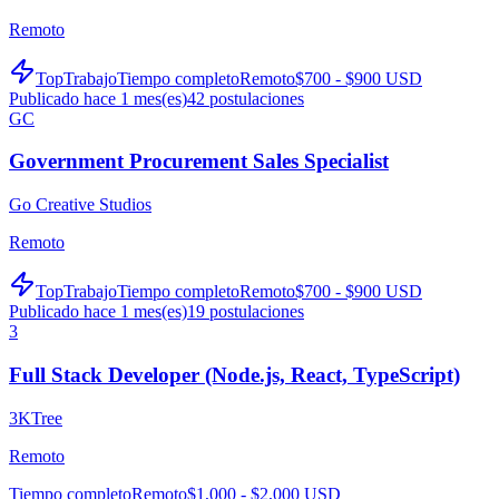
Remoto
TopTrabajo
Tiempo completo
Remoto
$700 - $900 USD
Publicado hace 1 mes(es)
42
postulaciones
GC
Government Procurement Sales Specialist
Go Creative Studios
Remoto
TopTrabajo
Tiempo completo
Remoto
$700 - $900 USD
Publicado hace 1 mes(es)
19
postulaciones
3
Full Stack Developer (Node.js, React, TypeScript)
3KTree
Remoto
Tiempo completo
Remoto
$1,000 - $2,000 USD