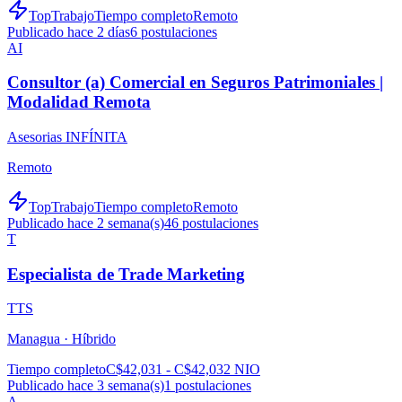
TopTrabajo
Tiempo completo
Remoto
Publicado hace 2 días
6
postulaciones
AI
Consultor (a) Comercial en Seguros Patrimoniales |
Modalidad Remota
Asesorias INFÍNITA
Remoto
TopTrabajo
Tiempo completo
Remoto
Publicado hace 2 semana(s)
46
postulaciones
T
Especialista de Trade Marketing
TTS
Managua ·
Híbrido
Tiempo completo
C$42,031 - C$42,032 NIO
Publicado hace 3 semana(s)
1
postulaciones
A