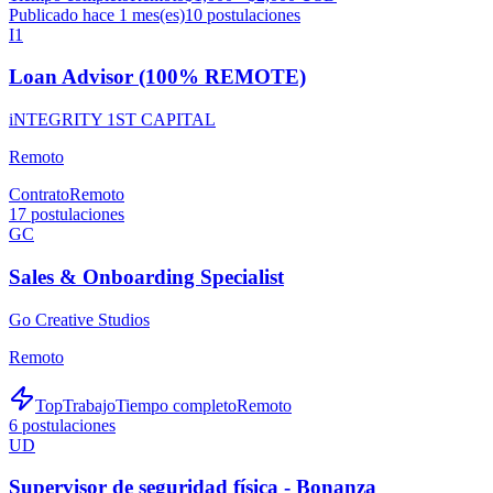
Publicado hace 1 mes(es)
10
postulaciones
I1
Loan Advisor (100% REMOTE)
iNTEGRITY 1ST CAPITAL
Remoto
Contrato
Remoto
17
postulaciones
GC
Sales & Onboarding Specialist
Go Creative Studios
Remoto
TopTrabajo
Tiempo completo
Remoto
6
postulaciones
UD
Supervisor de seguridad física - Bonanza