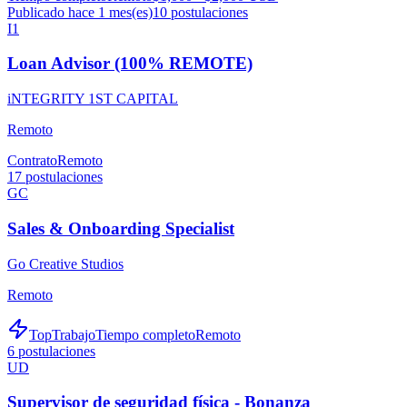
Publicado hace 1 mes(es)
10
postulaciones
I1
Loan Advisor (100% REMOTE)
iNTEGRITY 1ST CAPITAL
Remoto
Contrato
Remoto
17
postulaciones
GC
Sales & Onboarding Specialist
Go Creative Studios
Remoto
TopTrabajo
Tiempo completo
Remoto
6
postulaciones
UD
Supervisor de seguridad física - Bonanza