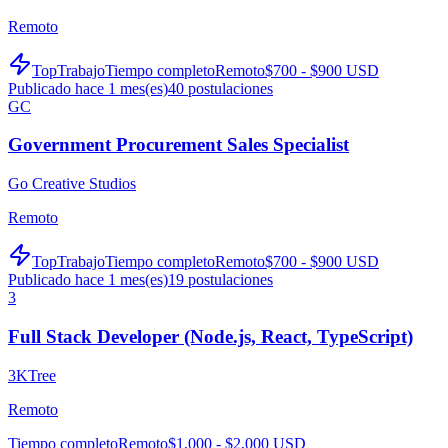
Remoto
TopTrabajo
Tiempo completo
Remoto
$700 - $900 USD
Publicado hace 1 mes(es)
40
postulaciones
GC
Government Procurement Sales Specialist
Go Creative Studios
Remoto
TopTrabajo
Tiempo completo
Remoto
$700 - $900 USD
Publicado hace 1 mes(es)
19
postulaciones
3
Full Stack Developer (Node.js, React, TypeScript)
3KTree
Remoto
Tiempo completo
Remoto
$1,000 - $2,000 USD