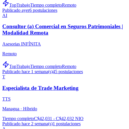
TopTrabajo
Tiempo completo
Remoto
Publicado ayer
6
postulaciones
AI
Consultor (a) Comercial en Seguros Patrimoniales |
Modalidad Remota
Asesorias INFÍNITA
Remoto
TopTrabajo
Tiempo completo
Remoto
Publicado hace 1 semana(s)
45
postulaciones
T
Especialista de Trade Marketing
TTS
Managua ·
Híbrido
Tiempo completo
C$42,031 - C$42,032 NIO
Publicado hace 2 semana(s)
1
postulaciones
A