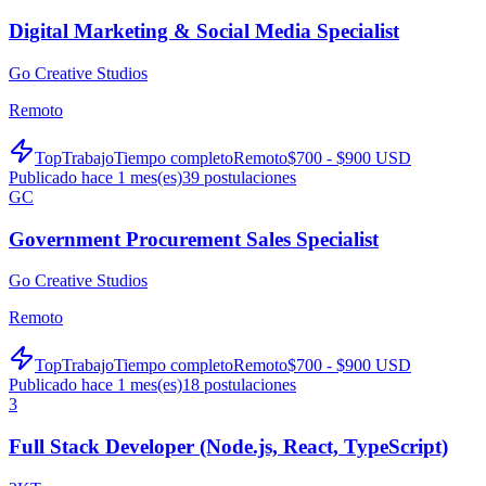
Digital Marketing & Social Media Specialist
Go Creative Studios
Remoto
TopTrabajo
Tiempo completo
Remoto
$700 - $900 USD
Publicado hace 1 mes(es)
39
postulaciones
GC
Government Procurement Sales Specialist
Go Creative Studios
Remoto
TopTrabajo
Tiempo completo
Remoto
$700 - $900 USD
Publicado hace 1 mes(es)
18
postulaciones
3
Full Stack Developer (Node.js, React, TypeScript)