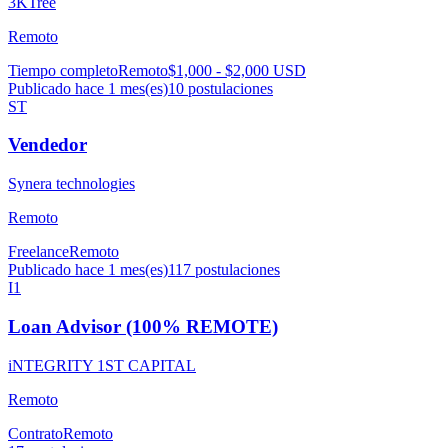
3KTree
Remoto
Tiempo completo
Remoto
$1,000 - $2,000 USD
Publicado hace 1 mes(es)
10
postulaciones
ST
Vendedor
Synera technologies
Remoto
Freelance
Remoto
Publicado hace 1 mes(es)
117
postulaciones
I1
Loan Advisor (100% REMOTE)
iNTEGRITY 1ST CAPITAL
Remoto
Contrato
Remoto