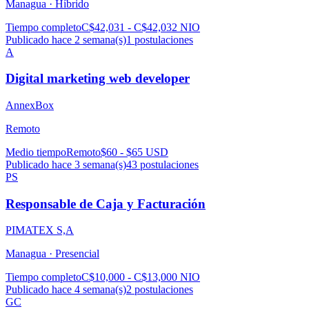
Managua ·
Híbrido
Tiempo completo
C$42,031 - C$42,032 NIO
Publicado hace 2 semana(s)
1
postulaciones
A
Digital marketing web developer
AnnexBox
Remoto
Medio tiempo
Remoto
$60 - $65 USD
Publicado hace 3 semana(s)
43
postulaciones
PS
Responsable de Caja y Facturación
PIMATEX S,A
Managua ·
Presencial
Tiempo completo
C$10,000 - C$13,000 NIO
Publicado hace 4 semana(s)
2
postulaciones
GC