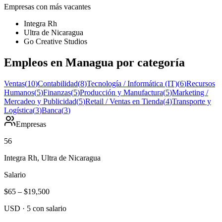
Empresas con más vacantes
Integra Rh
Ultra de Nicaragua
Go Creative Studios
Empleos en Managua por categoría
Ventas
(
10
)
Contabilidad
(
8
)
Tecnología / Informática (IT)
(
6
)
Recursos
Humanos
(
5
)
Finanzas
(
5
)
Producción y Manufactura
(
5
)
Marketing /
Mercadeo y Publicidad
(
5
)
Retail / Ventas en Tienda
(
4
)
Transporte y
Logística
(
3
)
Banca
(
3
)
Empresas
56
Integra Rh, Ultra de Nicaragua
Salario
$65
–
$19,500
USD
·
5
con salario