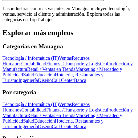
Las industrias con más vacantes en Managua incluyen tecnología,
ventas, servicio al cliente y administración. Explora todas las
categorías en TopTrabajos.
Explorar más empleos
Categorías en
Managua
Tecnología / Informática (IT)
Ventas
Recursos
Humanos
Contabilidad
Finanzas
Transporte y Logística
Producción y
Manufactura
Retail / Ventas en Tienda
Marketing / Mercadeo y
Publicidad
Salud
Educación
Hotelería, Restaurantes y
Turismo
Ingeniería
Diseño
Call Center
Banca
Por categoría
Tecnología / Informática (IT)
Ventas
Recursos
Humanos
Contabilidad
Finanzas
Transporte y Logística
Producción y
Manufactura
Retail / Ventas en Tienda
Marketing / Mercadeo y
Publicidad
Salud
Educación
Hotelería, Restaurantes y
Turismo
Ingeniería
Diseño
Call Center
Banca