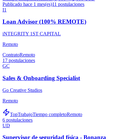
Publicado hace 1 mes(es)
11
postulaciones
I1
Loan Advisor (100% REMOTE)
iNTEGRITY 1ST CAPITAL
Remoto
Contrato
Remoto
17
postulaciones
GC
Sales & Onboarding Specialist
Go Creative Studios
Remoto
TopTrabajo
Tiempo completo
Remoto
6
postulaciones
UD
Supervisor de seguridad física - Bonanza