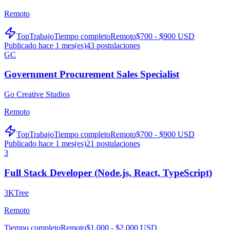
Remoto
TopTrabajo
Tiempo completo
Remoto
$700 - $900 USD
Publicado hace 1 mes(es)
43
postulaciones
GC
Government Procurement Sales Specialist
Go Creative Studios
Remoto
TopTrabajo
Tiempo completo
Remoto
$700 - $900 USD
Publicado hace 1 mes(es)
21
postulaciones
3
Full Stack Developer (Node.js, React, TypeScript)
3KTree
Remoto
Tiempo completo
Remoto
$1,000 - $2,000 USD