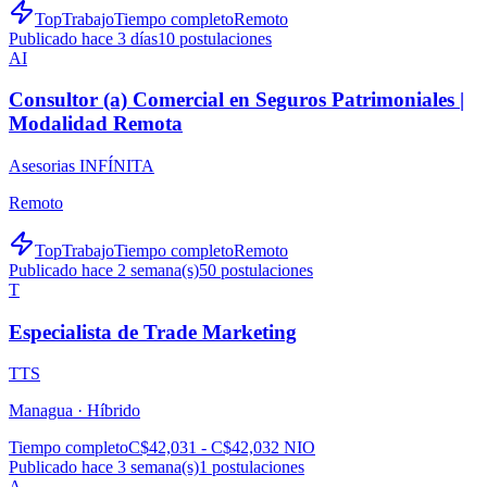
TopTrabajo
Tiempo completo
Remoto
Publicado hace 3 días
10
postulaciones
AI
Consultor (a) Comercial en Seguros Patrimoniales |
Modalidad Remota
Asesorias INFÍNITA
Remoto
TopTrabajo
Tiempo completo
Remoto
Publicado hace 2 semana(s)
50
postulaciones
T
Especialista de Trade Marketing
TTS
Managua ·
Híbrido
Tiempo completo
C$42,031 - C$42,032 NIO
Publicado hace 3 semana(s)
1
postulaciones
A