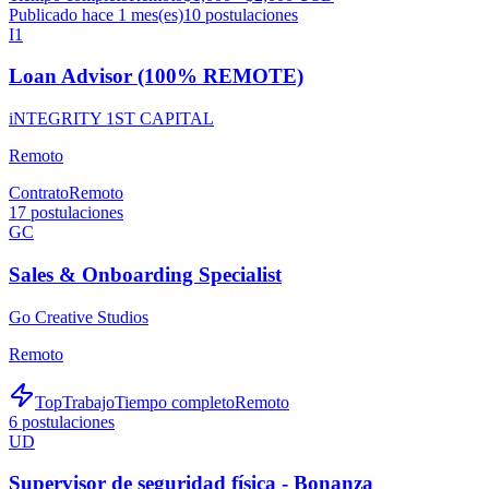
Publicado hace 1 mes(es)
10
postulaciones
I1
Loan Advisor (100% REMOTE)
iNTEGRITY 1ST CAPITAL
Remoto
Contrato
Remoto
17
postulaciones
GC
Sales & Onboarding Specialist
Go Creative Studios
Remoto
TopTrabajo
Tiempo completo
Remoto
6
postulaciones
UD
Supervisor de seguridad física - Bonanza