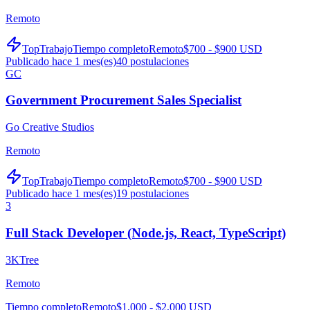
Remoto
TopTrabajo
Tiempo completo
Remoto
$700 - $900 USD
Publicado hace 1 mes(es)
40
postulaciones
GC
Government Procurement Sales Specialist
Go Creative Studios
Remoto
TopTrabajo
Tiempo completo
Remoto
$700 - $900 USD
Publicado hace 1 mes(es)
19
postulaciones
3
Full Stack Developer (Node.js, React, TypeScript)
3KTree
Remoto
Tiempo completo
Remoto
$1,000 - $2,000 USD