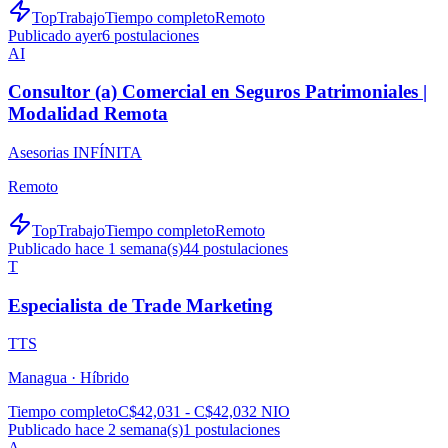
TopTrabajo
Tiempo completo
Remoto
Publicado ayer
6
postulaciones
AI
Consultor (a) Comercial en Seguros Patrimoniales |
Modalidad Remota
Asesorias INFÍNITA
Remoto
TopTrabajo
Tiempo completo
Remoto
Publicado hace 1 semana(s)
44
postulaciones
T
Especialista de Trade Marketing
TTS
Managua ·
Híbrido
Tiempo completo
C$42,031 - C$42,032 NIO
Publicado hace 2 semana(s)
1
postulaciones
A