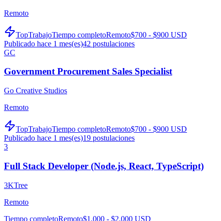
Remoto
TopTrabajo
Tiempo completo
Remoto
$700 - $900 USD
Publicado hace 1 mes(es)
42
postulaciones
GC
Government Procurement Sales Specialist
Go Creative Studios
Remoto
TopTrabajo
Tiempo completo
Remoto
$700 - $900 USD
Publicado hace 1 mes(es)
19
postulaciones
3
Full Stack Developer (Node.js, React, TypeScript)
3KTree
Remoto
Tiempo completo
Remoto
$1,000 - $2,000 USD