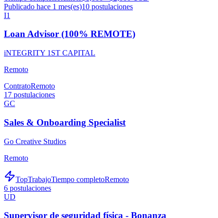
Publicado hace 1 mes(es)
10
postulaciones
I1
Loan Advisor (100% REMOTE)
iNTEGRITY 1ST CAPITAL
Remoto
Contrato
Remoto
17
postulaciones
GC
Sales & Onboarding Specialist
Go Creative Studios
Remoto
TopTrabajo
Tiempo completo
Remoto
6
postulaciones
UD
Supervisor de seguridad física - Bonanza