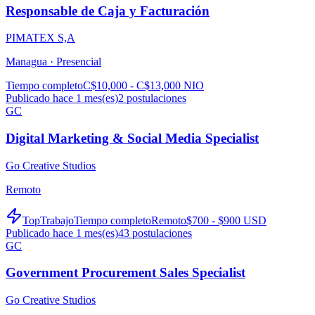
Responsable de Caja y Facturación
PIMATEX S,A
Managua ·
Presencial
Tiempo completo
C$10,000 - C$13,000 NIO
Publicado hace 1 mes(es)
2
postulaciones
GC
Digital Marketing & Social Media Specialist
Go Creative Studios
Remoto
TopTrabajo
Tiempo completo
Remoto
$700 - $900 USD
Publicado hace 1 mes(es)
43
postulaciones
GC
Government Procurement Sales Specialist
Go Creative Studios