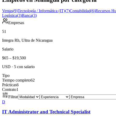
Ventas
(
9
)
Tecnología / Informática (IT)
(
7
)
Contabilidad
(
6
)
Recursos H
Logística
(
3
)
Banca
(
3
)
Empresas
51
Integra Rh, Ultra de Nicaragua
Salario
$65
–
$19,500
USD
·
5
con salario
Tipo
Tiempo completo
62
Prácticas
6
Contrato
1
Filtrar
D
IT Administrator and Technical Specialist