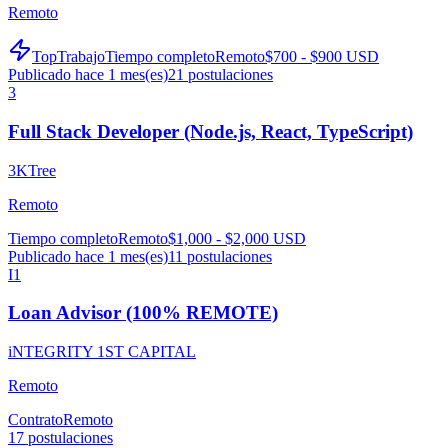
Remoto
TopTrabajo
Tiempo completo
Remoto
$700 - $900 USD
Publicado hace 1 mes(es)
21
postulaciones
3
Full Stack Developer (Node.js, React, TypeScript)
3KTree
Remoto
Tiempo completo
Remoto
$1,000 - $2,000 USD
Publicado hace 1 mes(es)
11
postulaciones
I1
Loan Advisor (100% REMOTE)
iNTEGRITY 1ST CAPITAL
Remoto
Contrato
Remoto
17
postulaciones