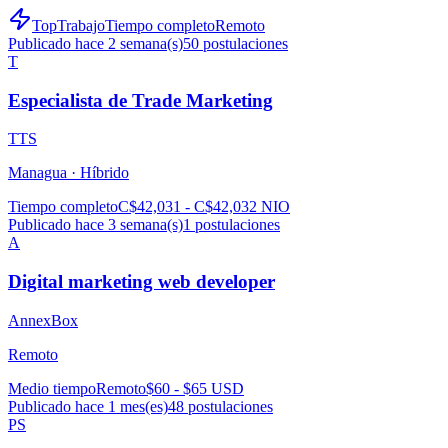
TopTrabajo
Tiempo completo
Remoto
Publicado hace 2 semana(s)
50
postulaciones
T
Especialista de Trade Marketing
TTS
Managua ·
Híbrido
Tiempo completo
C$42,031 - C$42,032 NIO
Publicado hace 3 semana(s)
1
postulaciones
A
Digital marketing web developer
AnnexBox
Remoto
Medio tiempo
Remoto
$60 - $65 USD
Publicado hace 1 mes(es)
48
postulaciones
PS