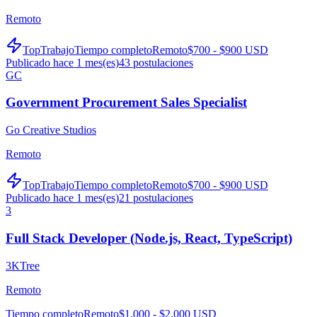
Remoto
TopTrabajo
Tiempo completo
Remoto
$700 - $900 USD
Publicado hace 1 mes(es)
43
postulaciones
GC
Government Procurement Sales Specialist
Go Creative Studios
Remoto
TopTrabajo
Tiempo completo
Remoto
$700 - $900 USD
Publicado hace 1 mes(es)
21
postulaciones
3
Full Stack Developer (Node.js, React, TypeScript)
3KTree
Remoto
Tiempo completo
Remoto
$1,000 - $2,000 USD