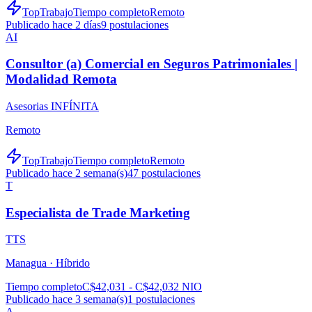
TopTrabajo
Tiempo completo
Remoto
Publicado hace 2 días
9
postulaciones
AI
Consultor (a) Comercial en Seguros Patrimoniales |
Modalidad Remota
Asesorias INFÍNITA
Remoto
TopTrabajo
Tiempo completo
Remoto
Publicado hace 2 semana(s)
47
postulaciones
T
Especialista de Trade Marketing
TTS
Managua ·
Híbrido
Tiempo completo
C$42,031 - C$42,032 NIO
Publicado hace 3 semana(s)
1
postulaciones
A