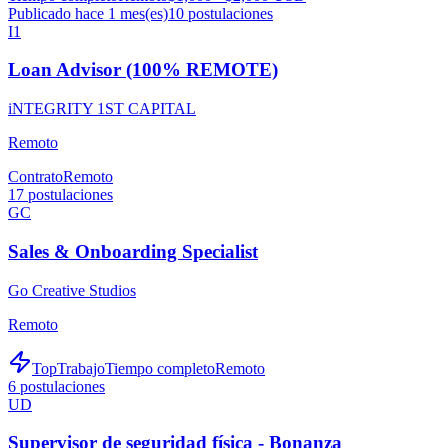
Publicado hace 1 mes(es)
10
postulaciones
I1
Loan Advisor (100% REMOTE)
iNTEGRITY 1ST CAPITAL
Remoto
Contrato
Remoto
17
postulaciones
GC
Sales & Onboarding Specialist
Go Creative Studios
Remoto
TopTrabajo
Tiempo completo
Remoto
6
postulaciones
UD
Supervisor de seguridad física - Bonanza