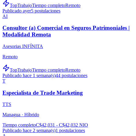
TopTrabajo
Tiempo completo
Remoto
Publicado ayer
5
postulaciones
AI
Consultor (a) Comercial en Seguros Patrimoniales |
Modalidad Remota
Asesorias INFÍNITA
Remoto
TopTrabajo
Tiempo completo
Remoto
Publicado hace 1 semana(s)
44
postulaciones
T
Especialista de Trade Marketing
TTS
Managua ·
Híbrido
Tiempo completo
C$42,031 - C$42,032 NIO
Publicado hace 2 semana(s)
1
postulaciones
A