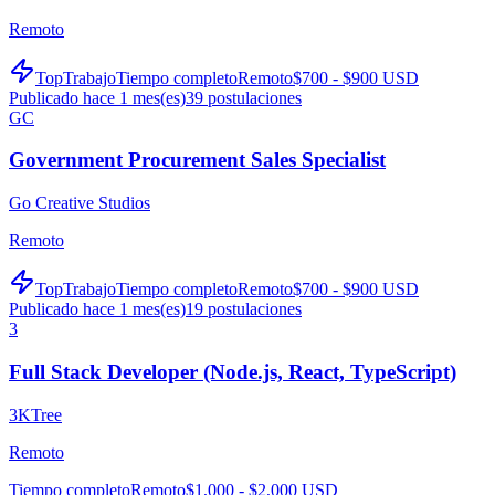
Remoto
TopTrabajo
Tiempo completo
Remoto
$700 - $900 USD
Publicado hace 1 mes(es)
39
postulaciones
GC
Government Procurement Sales Specialist
Go Creative Studios
Remoto
TopTrabajo
Tiempo completo
Remoto
$700 - $900 USD
Publicado hace 1 mes(es)
19
postulaciones
3
Full Stack Developer (Node.js, React, TypeScript)
3KTree
Remoto
Tiempo completo
Remoto
$1,000 - $2,000 USD