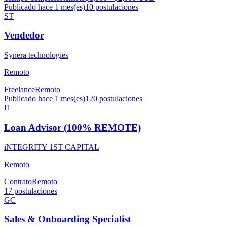
Publicado hace 1 mes(es)
10
postulaciones
ST
Vendedor
Synera technologies
Remoto
Freelance
Remoto
Publicado hace 1 mes(es)
120
postulaciones
I1
Loan Advisor (100% REMOTE)
iNTEGRITY 1ST CAPITAL
Remoto
Contrato
Remoto
17
postulaciones
GC
Sales & Onboarding Specialist