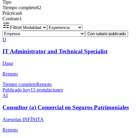
Tipo
Tiempo completo
62
Prácticas
6
Contrato
1
Filtrar
Con salario publicado
D
IT Administrator and Technical Specialist
Daga
Remoto
Tiempo completo
Remoto
Publicado hoy
15
postulaciones
AI
Consultor (a) Comercial en Seguros Patrimoniales
Asesorias INFÍNITA
Remoto