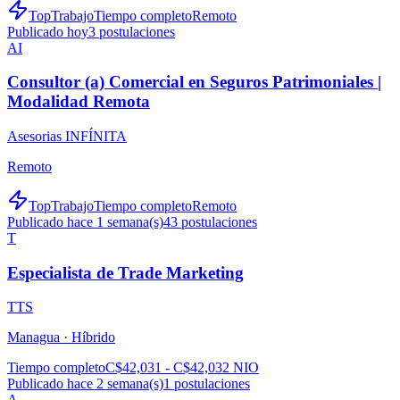
TopTrabajo
Tiempo completo
Remoto
Publicado hoy
3
postulaciones
AI
Consultor (a) Comercial en Seguros Patrimoniales |
Modalidad Remota
Asesorias INFÍNITA
Remoto
TopTrabajo
Tiempo completo
Remoto
Publicado hace 1 semana(s)
43
postulaciones
T
Especialista de Trade Marketing
TTS
Managua ·
Híbrido
Tiempo completo
C$42,031 - C$42,032 NIO
Publicado hace 2 semana(s)
1
postulaciones
A