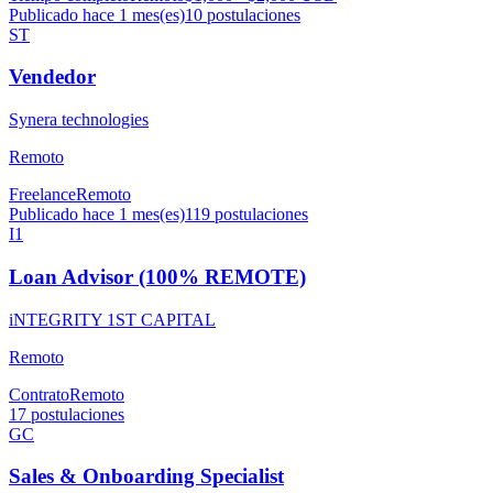
Publicado hace 1 mes(es)
10
postulaciones
ST
Vendedor
Synera technologies
Remoto
Freelance
Remoto
Publicado hace 1 mes(es)
119
postulaciones
I1
Loan Advisor (100% REMOTE)
iNTEGRITY 1ST CAPITAL
Remoto
Contrato
Remoto
17
postulaciones
GC
Sales & Onboarding Specialist