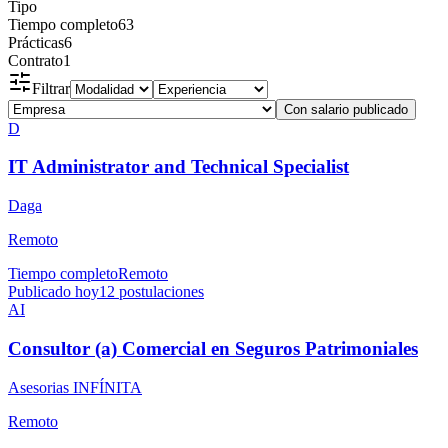
Tipo
Tiempo completo
63
Prácticas
6
Contrato
1
Filtrar
Con salario publicado
D
IT Administrator and Technical Specialist
Daga
Remoto
Tiempo completo
Remoto
Publicado hoy
12
postulaciones
AI
Consultor (a) Comercial en Seguros Patrimoniales
Asesorias INFÍNITA
Remoto