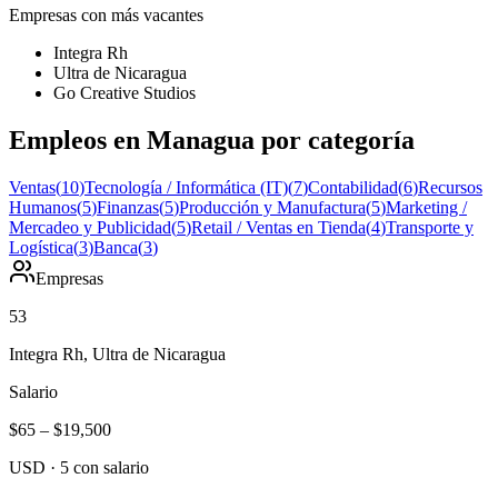
Empresas con más vacantes
Integra Rh
Ultra de Nicaragua
Go Creative Studios
Empleos en Managua por categoría
Ventas
(
10
)
Tecnología / Informática (IT)
(
7
)
Contabilidad
(
6
)
Recursos
Humanos
(
5
)
Finanzas
(
5
)
Producción y Manufactura
(
5
)
Marketing /
Mercadeo y Publicidad
(
5
)
Retail / Ventas en Tienda
(
4
)
Transporte y
Logística
(
3
)
Banca
(
3
)
Empresas
53
Integra Rh, Ultra de Nicaragua
Salario
$65
–
$19,500
USD
·
5
con salario