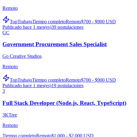
Remoto
TopTrabajo
Tiempo completo
Remoto
$700 - $900 USD
Publicado hace 1 mes(es)
39
postulaciones
GC
Government Procurement Sales Specialist
Go Creative Studios
Remoto
TopTrabajo
Tiempo completo
Remoto
$700 - $900 USD
Publicado hace 1 mes(es)
19
postulaciones
3
Full Stack Developer (Node.js, React, TypeScript)
3KTree
Remoto
Tiempo completo
Remoto
$1,000 - $2,000 USD