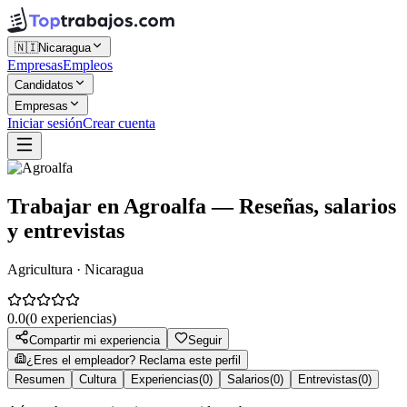
🇳🇮
Nicaragua
Empresas
Empleos
Candidatos
Empresas
Iniciar sesión
Crear cuenta
Trabajar en
Agroalfa
— Reseñas, salarios
y entrevistas
Agricultura · Nicaragua
0.0
(
0
experiencias)
Compartir mi experiencia
Seguir
¿Eres el empleador? Reclama este perfil
Resumen
Cultura
Experiencias
(
0
)
Salarios
(
0
)
Entrevistas
(
0
)