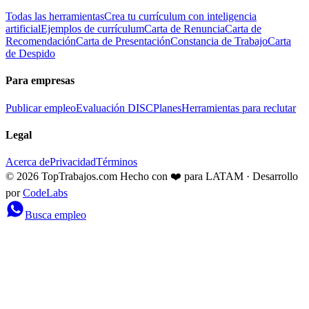
Todas las herramientas
Crea tu currículum con inteligencia
artificial
Ejemplos de currículum
Carta de Renuncia
Carta de
Recomendación
Carta de Presentación
Constancia de Trabajo
Carta
de Despido
Para empresas
Publicar empleo
Evaluación DISC
Planes
Herramientas para reclutar
Legal
Acerca de
Privacidad
Términos
© 2026 TopTrabajos.com
Hecho con ❤️ para LATAM · Desarrollo
por
CodeLabs
Busca empleo