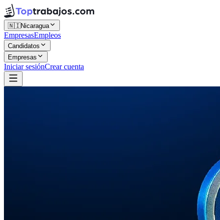
🇳🇮
Nicaragua
Empresas
Empleos
Candidatos
Empresas
Iniciar sesión
Crear cuenta