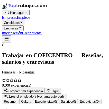
🇳🇮
Nicaragua
Empresas
Empleos
Candidatos
Empresas
Iniciar sesión
Crear cuenta
C
Trabajar en
COFICENTRO
— Reseñas,
salarios y entrevistas
Finanzas · Nicaragua
0.0
(
0
experiencias)
Compartir mi experiencia
Seguir
¿Eres el empleador? Reclama este perfil
Resumen
Cultura
Experiencias
(
0
)
Salarios
(
0
)
Entrevistas
(
0
)