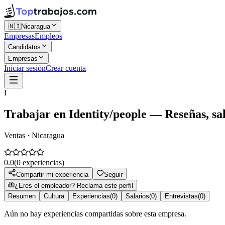
🇳🇮
Nicaragua
Empresas
Empleos
Candidatos
Empresas
Iniciar sesión
Crear cuenta
I
Trabajar en
Identity/people
— Reseñas, sal
Ventas · Nicaragua
0.0
(
0
experiencias)
Compartir mi experiencia
Seguir
¿Eres el empleador? Reclama este perfil
Resumen
Cultura
Experiencias
(
0
)
Salarios
(
0
)
Entrevistas
(
0
)
Aún no hay experiencias compartidas sobre esta empresa.