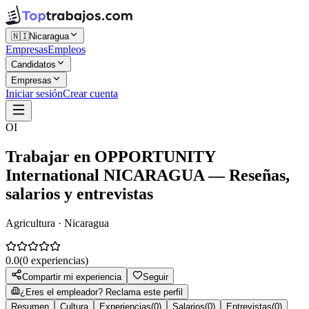
🇳🇮
Nicaragua
Empresas
Empleos
Candidatos
Empresas
Iniciar sesión
Crear cuenta
OI
Trabajar en
OPPORTUNITY
International NICARAGUA
— Reseñas,
salarios y entrevistas
Agricultura · Nicaragua
0.0
(
0
experiencias)
Compartir mi experiencia
Seguir
¿Eres el empleador? Reclama este perfil
Resumen
Cultura
Experiencias
(
0
)
Salarios
(
0
)
Entrevistas
(
0
)