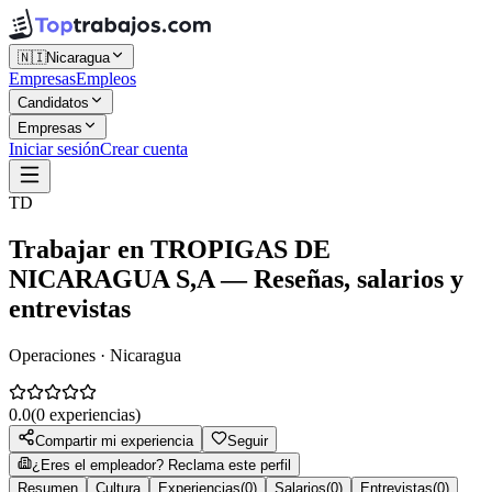
🇳🇮
Nicaragua
Empresas
Empleos
Candidatos
Empresas
Iniciar sesión
Crear cuenta
TD
Trabajar en
TROPIGAS DE
NICARAGUA S,A
— Reseñas, salarios y
entrevistas
Operaciones · Nicaragua
0.0
(
0
experiencias)
Compartir mi experiencia
Seguir
¿Eres el empleador? Reclama este perfil
Resumen
Cultura
Experiencias
(
0
)
Salarios
(
0
)
Entrevistas
(
0
)