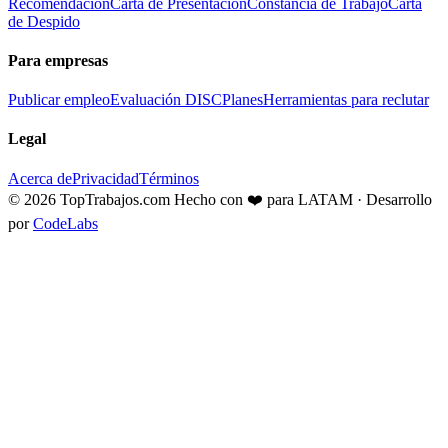
Recomendación
Carta de Presentación
Constancia de Trabajo
Carta
de Despido
Para empresas
Publicar empleo
Evaluación DISC
Planes
Herramientas para reclutar
Legal
Acerca de
Privacidad
Términos
© 2026 TopTrabajos.com
Hecho con ❤️ para LATAM · Desarrollo
por
CodeLabs