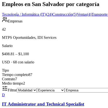
Empleos en San Salvador por categoría
Tecnología / Informática (IT)
(
24
)
Construcción
(
5
)
Ventas
(
4
)
Transporte
Empresas
42
MTPS Oportunidades, IDI Services
Salario
$408.81
–
$1,100
USD
·
68
con salario
Tipo
Tiempo completo
87
Contrato
7
Medio tiempo
2
Filtrar
D
IT Administrator and Technical Specialist