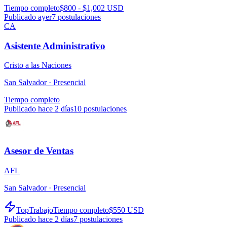
Tiempo completo
$800 - $1,002 USD
Publicado ayer
7
postulaciones
CA
Asistente Administrativo
Cristo a las Naciones
San Salvador ·
Presencial
Tiempo completo
Publicado hace 2 días
10
postulaciones
Asesor de Ventas
AFL
San Salvador ·
Presencial
TopTrabajo
Tiempo completo
$550 USD
Publicado hace 2 días
7
postulaciones