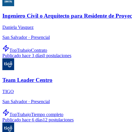
Ingeniero Civil o Arquitecto para Residente de Proyec
Daniela Vasquez
San Salvador ·
Presencial
TopTrabajo
Contrato
Publicado hace 3 días
0
postulaciones
Team Leader Centro
TIGO
San Salvador ·
Presencial
TopTrabajo
Tiempo completo
Publicado hace 6 días
12
postulaciones