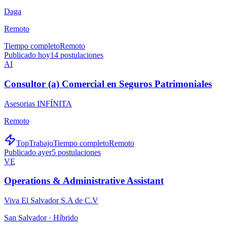
Daga
Remoto
Tiempo completo
Remoto
Publicado hoy
14
postulaciones
AI
Consultor (a) Comercial en Seguros Patrimoniales
Asesorias INFÍNITA
Remoto
TopTrabajo
Tiempo completo
Remoto
Publicado ayer
5
postulaciones
VE
Operations & Administrative Assistant
Viva El Salvador S.A de C.V
San Salvador ·
Híbrido