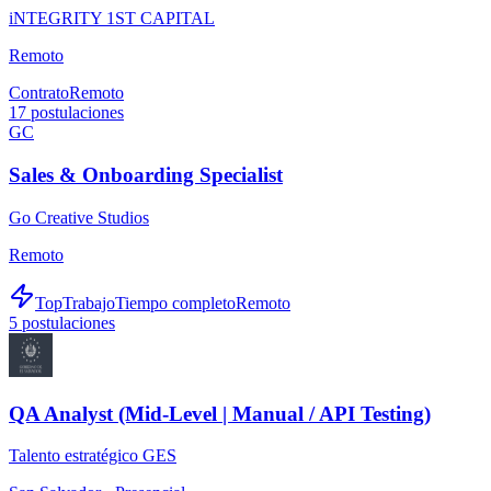
iNTEGRITY 1ST CAPITAL
Remoto
Contrato
Remoto
17
postulaciones
GC
Sales & Onboarding Specialist
Go Creative Studios
Remoto
TopTrabajo
Tiempo completo
Remoto
5
postulaciones
QA Analyst (Mid-Level | Manual / API Testing)
Talento estratégico GES