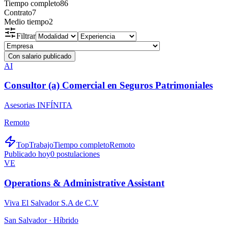
Tiempo completo
86
Contrato
7
Medio tiempo
2
Filtrar
Con salario publicado
AI
Consultor (a) Comercial en Seguros Patrimoniales
Asesorias INFÍNITA
Remoto
TopTrabajo
Tiempo completo
Remoto
Publicado hoy
0
postulaciones
VE
Operations & Administrative Assistant
Viva El Salvador S.A de C.V
San Salvador ·
Híbrido