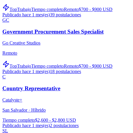
TopTrabajo
Tiempo completo
Remoto
$700 - $900 USD
Publicado hace 1 mes(es)
39
postulaciones
GC
Government Procurement Sales Specialist
Go Creative Studios
Remoto
TopTrabajo
Tiempo completo
Remoto
$700 - $900 USD
Publicado hace 1 mes(es)
18
postulaciones
C
Country Representative
Catalyste+
San Salvador ·
Híbrido
Tiempo completo
$2,600 - $2,800 USD
Publicado hace 1 mes(es)
2
postulaciones
SL