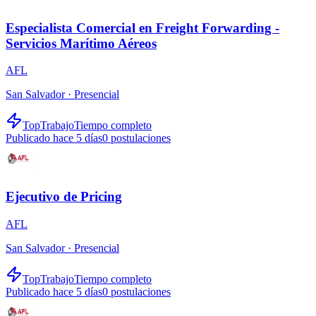
Especialista Comercial en Freight Forwarding -
Servicios Marítimo Aéreos
AFL
San Salvador ·
Presencial
TopTrabajo
Tiempo completo
Publicado hace 5 días
0
postulaciones
Ejecutivo de Pricing
AFL
San Salvador ·
Presencial
TopTrabajo
Tiempo completo
Publicado hace 5 días
0
postulaciones