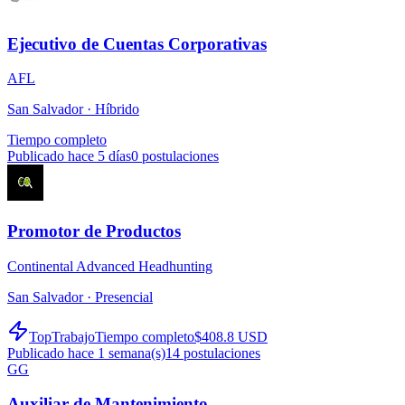
Ejecutivo de Cuentas Corporativas
AFL
San Salvador ·
Híbrido
Tiempo completo
Publicado hace 5 días
0
postulaciones
Promotor de Productos
Continental Advanced Headhunting
San Salvador ·
Presencial
TopTrabajo
Tiempo completo
$408.8 USD
Publicado hace 1 semana(s)
14
postulaciones
GG
Auxiliar de Mantenimiento.