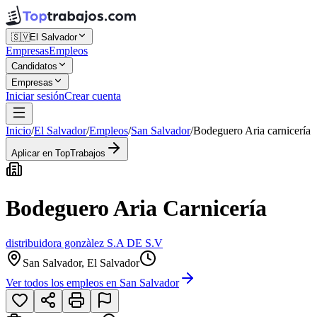
🇸🇻
El Salvador
Empresas
Empleos
Candidatos
Empresas
Iniciar sesión
Crear cuenta
Inicio
/
El Salvador
/
Empleos
/
San Salvador
/
Bodeguero Aria carnicería
Aplicar en TopTrabajos
Bodeguero Aria Carnicería
distribuidora gonzàlez S.A DE S.V
San Salvador, El Salvador
Ver todos los empleos en
San Salvador