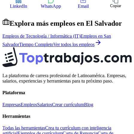
LinkedIn
WhatsApp
Email
Copiar
Explora más empleos en
El Salvador
Empleos de
Tecnología / Informática (IT)
Empleos en
San
Salvador
Tiempo Completo
Ver todos los empleos
La plataforma de carrera profesional de Latinoamérica. Empresas,
salarios, experiencias y herramientas para tu próximo paso.
Plataforma
Empresas
Empleos
Salarios
Crear currículum
Blog
Herramientas
Todas las herramientas
Crea tu currículum con inteligencia
artificial
Ejemplos de currículum
Carta de Renuncia
Carta de