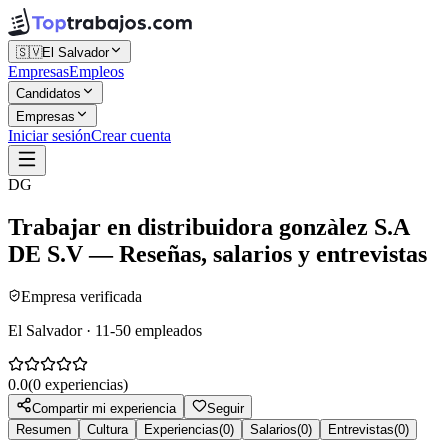
🇸🇻
El Salvador
Empresas
Empleos
Candidatos
Empresas
Iniciar sesión
Crear cuenta
DG
Trabajar en
distribuidora gonzàlez S.A
DE S.V
— Reseñas, salarios y entrevistas
Empresa verificada
El Salvador · 11-50 empleados
0.0
(
0
experiencias)
Compartir mi experiencia
Seguir
Resumen
Cultura
Experiencias
(
0
)
Salarios
(
0
)
Entrevistas
(
0
)