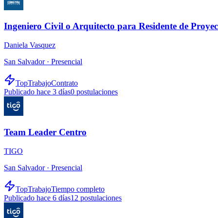
Ingeniero Civil o Arquitecto para Residente de Proyec
Daniela Vasquez
San Salvador ·
Presencial
TopTrabajo
Contrato
Publicado hace 3 días
0
postulaciones
Team Leader Centro
TIGO
San Salvador ·
Presencial
TopTrabajo
Tiempo completo
Publicado hace 6 días
12
postulaciones