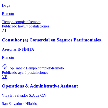
Daga
Remoto
Tiempo completo
Remoto
Publicado hoy
14
postulaciones
AI
Consultor (a) Comercial en Seguros Patrimoniales
Asesorias INFÍNITA
Remoto
TopTrabajo
Tiempo completo
Remoto
Publicado ayer
5
postulaciones
VE
Operations & Administrative Assistant
Viva El Salvador S.A de C.V
San Salvador ·
Híbrido