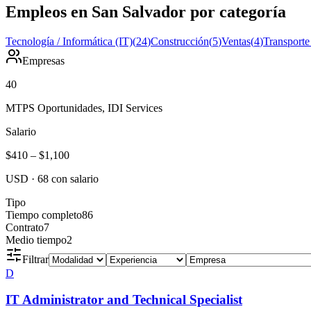
Empleos en San Salvador por categoría
Tecnología / Informática (IT)
(
24
)
Construcción
(
5
)
Ventas
(
4
)
Transporte
Empresas
40
MTPS Oportunidades, IDI Services
Salario
$410
–
$1,100
USD
·
68
con salario
Tipo
Tiempo completo
86
Contrato
7
Medio tiempo
2
Filtrar
D
IT Administrator and Technical Specialist