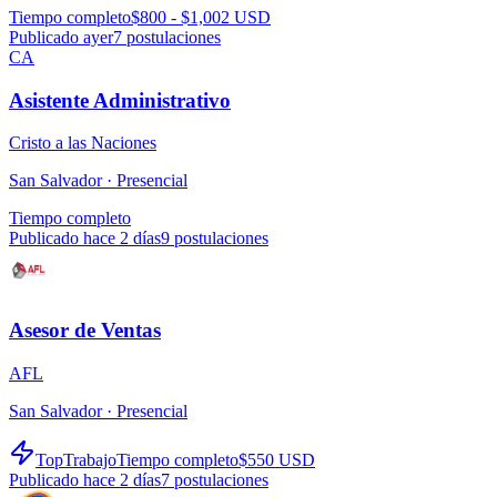
Tiempo completo
$800 - $1,002 USD
Publicado ayer
7
postulaciones
CA
Asistente Administrativo
Cristo a las Naciones
San Salvador ·
Presencial
Tiempo completo
Publicado hace 2 días
9
postulaciones
Asesor de Ventas
AFL
San Salvador ·
Presencial
TopTrabajo
Tiempo completo
$550 USD
Publicado hace 2 días
7
postulaciones