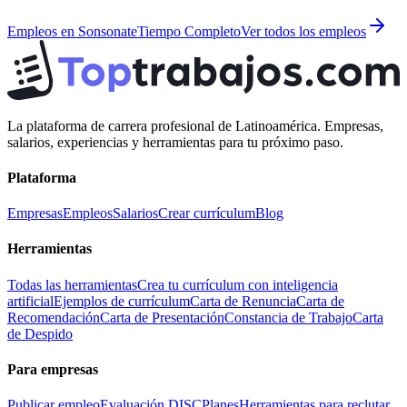
Empleos en
Sonsonate
Tiempo Completo
Ver todos los empleos
La plataforma de carrera profesional de Latinoamérica. Empresas,
salarios, experiencias y herramientas para tu próximo paso.
Plataforma
Empresas
Empleos
Salarios
Crear currículum
Blog
Herramientas
Todas las herramientas
Crea tu currículum con inteligencia
artificial
Ejemplos de currículum
Carta de Renuncia
Carta de
Recomendación
Carta de Presentación
Constancia de Trabajo
Carta
de Despido
Para empresas
Publicar empleo
Evaluación DISC
Planes
Herramientas para reclutar