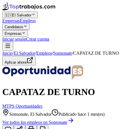
🇸🇻
El Salvador
Empresas
Empleos
Candidatos
Empresas
Iniciar sesión
Crear cuenta
Inicio
/
El Salvador
/
Empleos
/
Sonsonate
/
CAPATAZ DE TURNO
Aplicar ahora
CAPATAZ DE TURNO
MTPS Oportunidades
Sonsonate, El Salvador
Publicado hace 1 mes(es)
Ver todos los empleos en
Sonsonate