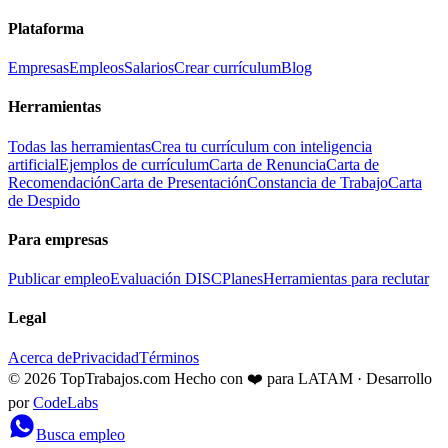
Plataforma
Empresas
Empleos
Salarios
Crear currículum
Blog
Herramientas
Todas las herramientas
Crea tu currículum con inteligencia
artificial
Ejemplos de currículum
Carta de Renuncia
Carta de
Recomendación
Carta de Presentación
Constancia de Trabajo
Carta
de Despido
Para empresas
Publicar empleo
Evaluación DISC
Planes
Herramientas para reclutar
Legal
Acerca de
Privacidad
Términos
© 2026 TopTrabajos.com
Hecho con ❤️ para LATAM · Desarrollo
por
CodeLabs
Busca empleo