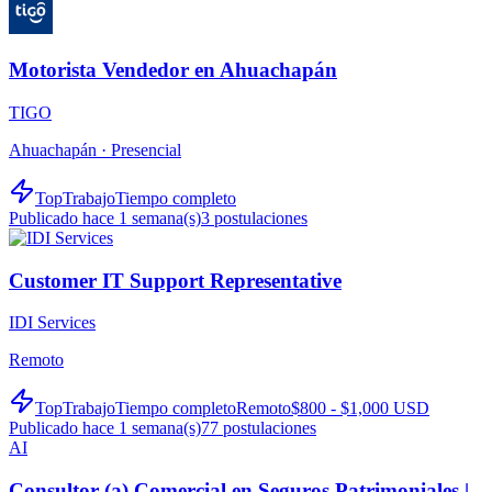
Motorista Vendedor en Ahuachapán
TIGO
Ahuachapán ·
Presencial
TopTrabajo
Tiempo completo
Publicado hace 1 semana(s)
3
postulaciones
Customer IT Support Representative
IDI Services
Remoto
TopTrabajo
Tiempo completo
Remoto
$800 - $1,000 USD
Publicado hace 1 semana(s)
77
postulaciones
AI
Consultor (a) Comercial en Seguros Patrimoniales |