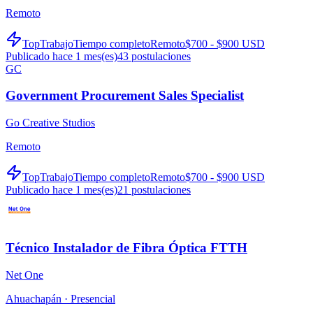
Remoto
TopTrabajo
Tiempo completo
Remoto
$700 - $900 USD
Publicado hace 1 mes(es)
43
postulaciones
GC
Government Procurement Sales Specialist
Go Creative Studios
Remoto
TopTrabajo
Tiempo completo
Remoto
$700 - $900 USD
Publicado hace 1 mes(es)
21
postulaciones
Técnico Instalador de Fibra Óptica FTTH
Net One
Ahuachapán ·
Presencial