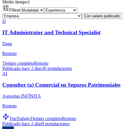
Medio tiempo
1
Filtrar
Con salario publicado
D
IT Administrator and Technical Specialist
Daga
Remoto
Tiempo completo
Remoto
Publicado hace 2 días
30
postulaciones
AI
Consultor (a) Comercial en Seguros Patrimoniales
Asesorias INFÍNITA
Remoto
TopTrabajo
Tiempo completo
Remoto
Publicado hace 2 días
9
postulaciones