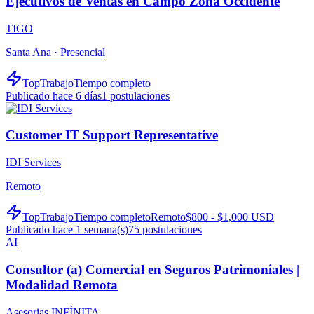
Ejecutivos de Ventas en Campo Zona Occidente
TIGO
Santa Ana ·
Presencial
TopTrabajo
Tiempo completo
Publicado hace 6 días
1
postulaciones
Customer IT Support Representative
IDI Services
Remoto
TopTrabajo
Tiempo completo
Remoto
$800 - $1,000 USD
Publicado hace 1 semana(s)
75
postulaciones
AI
Consultor (a) Comercial en Seguros Patrimoniales |
Modalidad Remota
Asesorias INFÍNITA