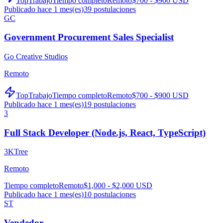
TopTrabajo
Tiempo completo
Remoto
$700 - $900 USD
Publicado hace 1 mes(es)
39
postulaciones
GC
Government Procurement Sales Specialist
Go Creative Studios
Remoto
TopTrabajo
Tiempo completo
Remoto
$700 - $900 USD
Publicado hace 1 mes(es)
19
postulaciones
3
Full Stack Developer (Node.js, React, TypeScript)
3KTree
Remoto
Tiempo completo
Remoto
$1,000 - $2,000 USD
Publicado hace 1 mes(es)
10
postulaciones
ST
Vendedor