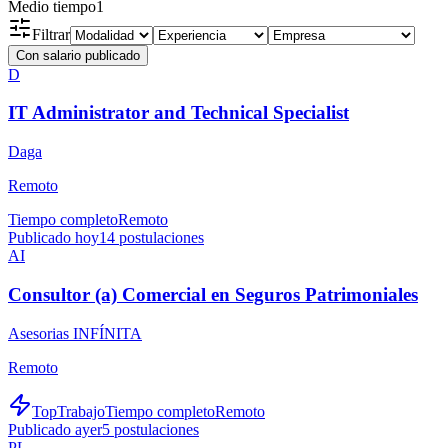
Medio tiempo
1
Filtrar
Con salario publicado
D
IT Administrator and Technical Specialist
Daga
Remoto
Tiempo completo
Remoto
Publicado hoy
14
postulaciones
AI
Consultor (a) Comercial en Seguros Patrimoniales
Asesorias INFÍNITA
Remoto
TopTrabajo
Tiempo completo
Remoto
Publicado ayer
5
postulaciones
PL