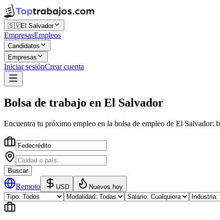
🇸🇻
El Salvador
Empresas
Empleos
Candidatos
Empresas
Iniciar sesión
Crear cuenta
Bolsa de trabajo
en
El Salvador
Encuentra tu próximo empleo en la
bolsa de empleo
de
El Salvador
: 
Buscar
Remoto
USD
Nuevos hoy