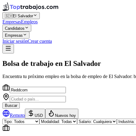
🇸🇻
El Salvador
Empresas
Empleos
Candidatos
Empresas
Iniciar sesión
Crear cuenta
Bolsa de trabajo
en
El Salvador
Encuentra tu próximo empleo en la
bolsa de empleo
de
El Salvador
: 
Buscar
Remoto
USD
Nuevos hoy