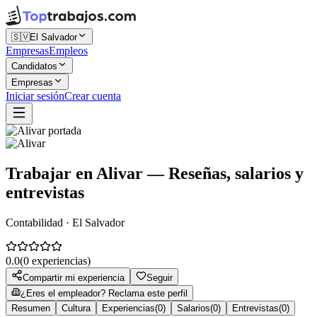
🇸🇻
El Salvador
Empresas
Empleos
Candidatos
Empresas
Iniciar sesión
Crear cuenta
Trabajar en
Alivar
— Reseñas, salarios y
entrevistas
Contabilidad · El Salvador
0.0
(
0
experiencias)
Compartir mi experiencia
Seguir
¿Eres el empleador? Reclama este perfil
Resumen
Cultura
Experiencias
(
0
)
Salarios
(
0
)
Entrevistas
(
0
)