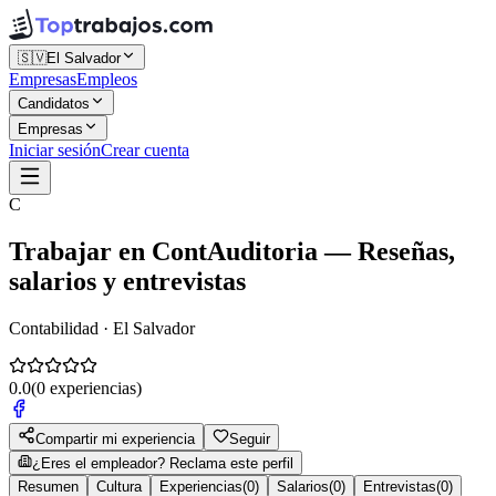
🇸🇻
El Salvador
Empresas
Empleos
Candidatos
Empresas
Iniciar sesión
Crear cuenta
C
Trabajar en
ContAuditoria
— Reseñas,
salarios y entrevistas
Contabilidad · El Salvador
0.0
(
0
experiencias)
Compartir mi experiencia
Seguir
¿Eres el empleador? Reclama este perfil
Resumen
Cultura
Experiencias
(
0
)
Salarios
(
0
)
Entrevistas
(
0
)