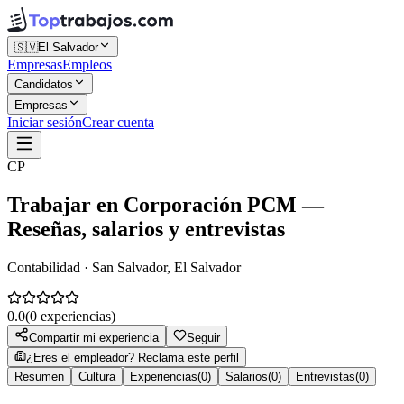
🇸🇻
El Salvador
Empresas
Empleos
Candidatos
Empresas
Iniciar sesión
Crear cuenta
CP
Trabajar en
Corporación PCM
—
Reseñas, salarios y entrevistas
Contabilidad · San Salvador, El Salvador
0.0
(
0
experiencias)
Compartir mi experiencia
Seguir
¿Eres el empleador? Reclama este perfil
Resumen
Cultura
Experiencias
(
0
)
Salarios
(
0
)
Entrevistas
(
0
)