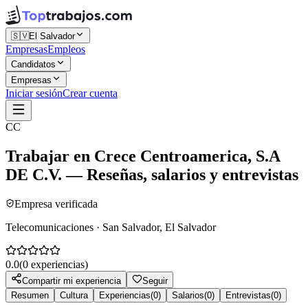
🇸🇻
El Salvador
Empresas
Empleos
Candidatos
Empresas
Iniciar sesión
Crear cuenta
CC
Trabajar en
Crece Centroamerica, S.A
DE C.V.
— Reseñas, salarios y entrevistas
Empresa verificada
Telecomunicaciones · San Salvador, El Salvador
0.0
(
0
experiencias)
Compartir mi experiencia
Seguir
Resumen
Cultura
Experiencias
(
0
)
Salarios
(
0
)
Entrevistas
(
0
)