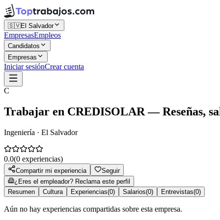
🇸🇻
El Salvador
Empresas
Empleos
Candidatos
Empresas
Iniciar sesión
Crear cuenta
C
Trabajar en
CREDISOLAR
— Reseñas, sal
Ingeniería · El Salvador
0.0
(
0
experiencias)
Compartir mi experiencia
Seguir
¿Eres el empleador? Reclama este perfil
Resumen
Cultura
Experiencias
(
0
)
Salarios
(
0
)
Entrevistas
(
0
)
Aún no hay experiencias compartidas sobre esta empresa.