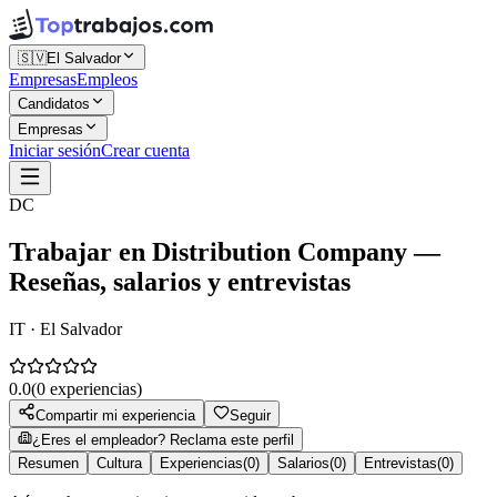
🇸🇻
El Salvador
Empresas
Empleos
Candidatos
Empresas
Iniciar sesión
Crear cuenta
DC
Trabajar en
Distribution Company
—
Reseñas, salarios y entrevistas
IT · El Salvador
0.0
(
0
experiencias)
Compartir mi experiencia
Seguir
¿Eres el empleador? Reclama este perfil
Resumen
Cultura
Experiencias
(
0
)
Salarios
(
0
)
Entrevistas
(
0
)