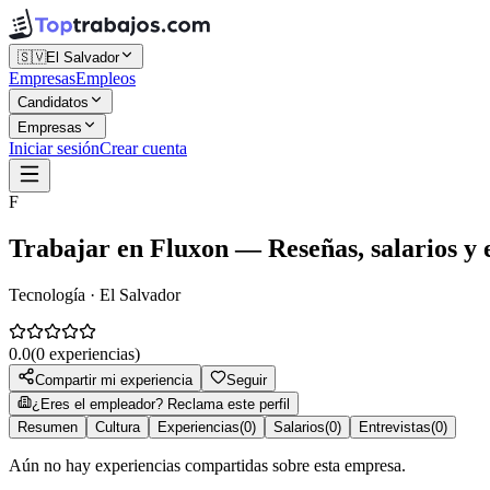
🇸🇻
El Salvador
Empresas
Empleos
Candidatos
Empresas
Iniciar sesión
Crear cuenta
F
Trabajar en
Fluxon
— Reseñas, salarios y 
Tecnología · El Salvador
0.0
(
0
experiencias)
Compartir mi experiencia
Seguir
¿Eres el empleador? Reclama este perfil
Resumen
Cultura
Experiencias
(
0
)
Salarios
(
0
)
Entrevistas
(
0
)
Aún no hay experiencias compartidas sobre esta empresa.