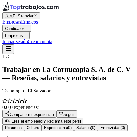
🇸🇻
El Salvador
Empresas
Empleos
Candidatos
Empresas
Iniciar sesión
Crear cuenta
LC
Trabajar en
La Cornucopia S. A. de C. V
— Reseñas, salarios y entrevistas
Tecnología · El Salvador
0.0
(
0
experiencias)
Compartir mi experiencia
Seguir
¿Eres el empleador? Reclama este perfil
Resumen
Cultura
Experiencias
(
0
)
Salarios
(
0
)
Entrevistas
(
0
)