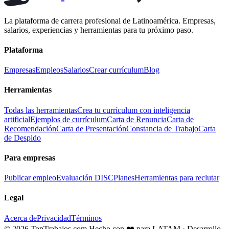
La plataforma de carrera profesional de Latinoamérica. Empresas,
salarios, experiencias y herramientas para tu próximo paso.
Plataforma
Empresas
Empleos
Salarios
Crear currículum
Blog
Herramientas
Todas las herramientas
Crea tu currículum con inteligencia
artificial
Ejemplos de currículum
Carta de Renuncia
Carta de
Recomendación
Carta de Presentación
Constancia de Trabajo
Carta
de Despido
Para empresas
Publicar empleo
Evaluación DISC
Planes
Herramientas para reclutar
Legal
Acerca de
Privacidad
Términos
© 2026 TopTrabajos.com
Hecho con ❤️ para LATAM · Desarrollo