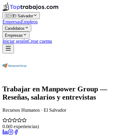
🇸🇻
El Salvador
Empresas
Empleos
Candidatos
Empresas
Iniciar sesión
Crear cuenta
Trabajar en
Manpower Group
—
Reseñas, salarios y entrevistas
Recursos Humanos · El Salvador
0.0
(
0
experiencias)