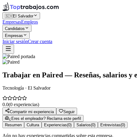
🇸🇻
El Salvador
Empresas
Empleos
Candidatos
Empresas
Iniciar sesión
Crear cuenta
Trabajar en
Paired
— Reseñas, salarios y e
Tecnología · El Salvador
0.0
(
0
experiencias)
Compartir mi experiencia
Seguir
¿Eres el empleador? Reclama este perfil
Resumen
Cultura
Experiencias
(
0
)
Salarios
(
0
)
Entrevistas
(
0
)
Aún no hay experiencias compartidas sobre esta empresa.