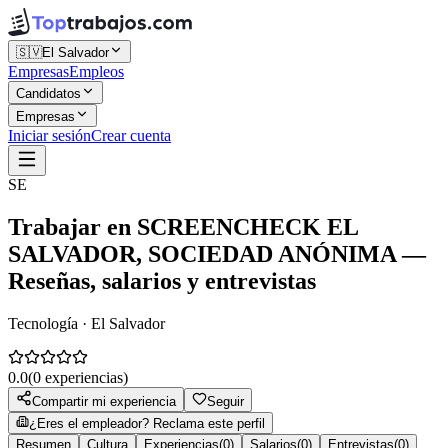
🇸🇻
El Salvador
Empresas
Empleos
Candidatos
Empresas
Iniciar sesión
Crear cuenta
SE
Trabajar en
SCREENCHECK EL
SALVADOR, SOCIEDAD ANÓNIMA
—
Reseñas, salarios y entrevistas
Tecnología · El Salvador
0.0
(
0
experiencias)
Compartir mi experiencia
Seguir
¿Eres el empleador? Reclama este perfil
Resumen
Cultura
Experiencias
(
0
)
Salarios
(
0
)
Entrevistas
(
0
)