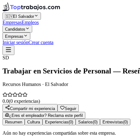
🇸🇻
El Salvador
Empresas
Empleos
Candidatos
Empresas
Iniciar sesión
Crear cuenta
SD
Trabajar en
Servicios de Personal
— Reseña
Recursos Humanos · El Salvador
0.0
(
0
experiencias)
Compartir mi experiencia
Seguir
¿Eres el empleador? Reclama este perfil
Resumen
Cultura
Experiencias
(
0
)
Salarios
(
0
)
Entrevistas
(
0
)
Aún no hay experiencias compartidas sobre esta empresa.