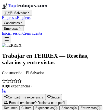
🇸🇻
El Salvador
Empresas
Empleos
Candidatos
Empresas
Iniciar sesión
Crear cuenta
Trabajar en
TERREX
— Reseñas,
salarios y entrevistas
Construcción · El Salvador
0.0
(
0
experiencias)
Compartir mi experiencia
Seguir
¿Eres el empleador? Reclama este perfil
Resumen
Cultura
Experiencias
(
0
)
Salarios
(
0
)
Entrevistas
(
0
)