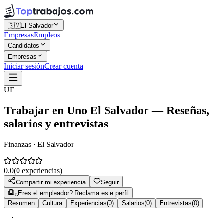
🇸🇻
El Salvador
Empresas
Empleos
Candidatos
Empresas
Iniciar sesión
Crear cuenta
UE
Trabajar en
Uno El Salvador
— Reseñas,
salarios y entrevistas
Finanzas · El Salvador
0.0
(
0
experiencias)
Compartir mi experiencia
Seguir
¿Eres el empleador? Reclama este perfil
Resumen
Cultura
Experiencias
(
0
)
Salarios
(
0
)
Entrevistas
(
0
)