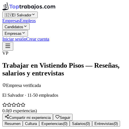
🇸🇻
El Salvador
Empresas
Empleos
Candidatos
Empresas
Iniciar sesión
Crear cuenta
VP
Trabajar en
Vistiendo Pisos
— Reseñas,
salarios y entrevistas
Empresa verificada
El Salvador · 11-50 empleados
0.0
(
0
experiencias)
Compartir mi experiencia
Seguir
Resumen
Cultura
Experiencias
(
0
)
Salarios
(
0
)
Entrevistas
(
0
)