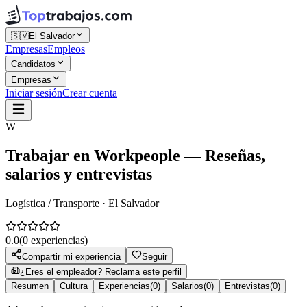
🇸🇻
El Salvador
Empresas
Empleos
Candidatos
Empresas
Iniciar sesión
Crear cuenta
W
Trabajar en
Workpeople
— Reseñas,
salarios y entrevistas
Logística / Transporte · El Salvador
0.0
(
0
experiencias)
Compartir mi experiencia
Seguir
¿Eres el empleador? Reclama este perfil
Resumen
Cultura
Experiencias
(
0
)
Salarios
(
0
)
Entrevistas
(
0
)