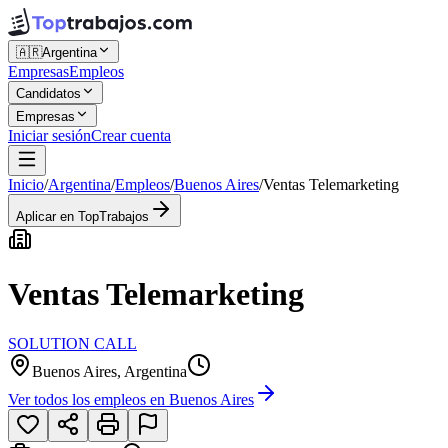
🇦🇷
Argentina
Empresas
Empleos
Candidatos
Empresas
Iniciar sesión
Crear cuenta
Inicio
/
Argentina
/
Empleos
/
Buenos Aires
/
Ventas Telemarketing
Aplicar en TopTrabajos
Ventas Telemarketing
SOLUTION CALL
Buenos Aires, Argentina
Ver todos los empleos en
Buenos Aires