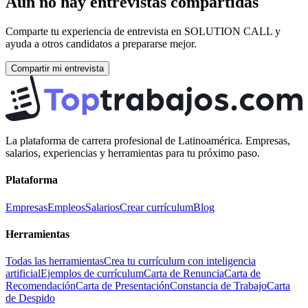
Aún no hay entrevistas compartidas
Comparte tu experiencia de entrevista en
SOLUTION CALL
y
ayuda a otros candidatos a prepararse mejor.
Compartir mi entrevista
La plataforma de carrera profesional de Latinoamérica. Empresas,
salarios, experiencias y herramientas para tu próximo paso.
Plataforma
Empresas
Empleos
Salarios
Crear currículum
Blog
Herramientas
Todas las herramientas
Crea tu currículum con inteligencia
artificial
Ejemplos de currículum
Carta de Renuncia
Carta de
Recomendación
Carta de Presentación
Constancia de Trabajo
Carta
de Despido