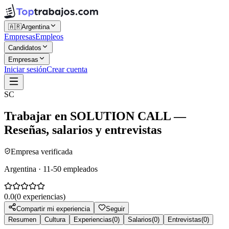
🇦🇷
Argentina
Empresas
Empleos
Candidatos
Empresas
Iniciar sesión
Crear cuenta
SC
Trabajar en
SOLUTION CALL
—
Reseñas, salarios y entrevistas
Empresa verificada
Argentina · 11-50 empleados
0.0
(
0
experiencias)
Compartir mi experiencia
Seguir
Resumen
Cultura
Experiencias
(
0
)
Salarios
(
0
)
Entrevistas
(
0
)